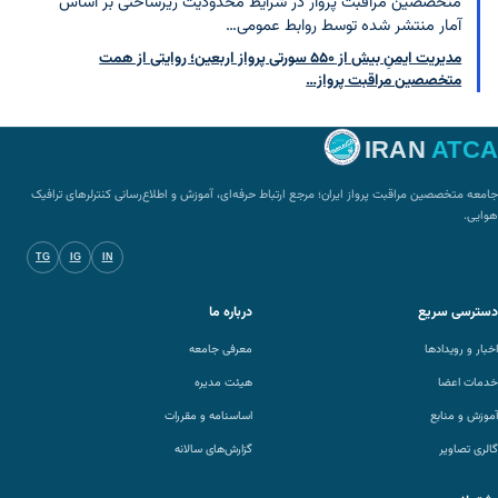
متخصصین مراقبت پرواز در شرایط محدودیت زیرساختی بر اساس
آمار منتشر شده توسط روابط عمومی…
مدیریت ایمنِ بیش از ۵۵۰ سورتی پرواز اربعین؛ روایتی از همت
متخصصین مراقبت پرواز…
IRAN
ATCA
جامعه متخصصین مراقبت پرواز ایران؛ مرجع ارتباط حرفه‌ای، آموزش و اطلاع‌رسانی کنترلرهای ترافیک
هوایی.
TG
IG
IN
دسترسی سریع
درباره ما
اخبار و رویدادها
معرفی جامعه
خدمات اعضا
هیئت مدیره
آموزش و منابع
اساسنامه و مقررات
گالری تصاویر
گزارش‌های سالانه